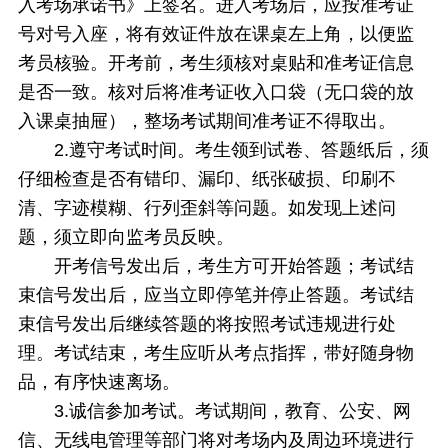
入考场承诺书》上签名。进入考场后，应按准考证
号对号入座，将有效证件放在课桌左上角，以便监
考员核验。开考前，考生须核对桌贴和准考证信息
是否一致。核对后将准考证收入口袋（无口袋的放
入课桌抽屉），整场考试期间准考证不得取出。
2.遵守考试时间。考生领到试卷、答题纸后，须
仔细检查是否有错印、漏印、纸张破损、印刷不
清、字迹模糊、行列歪斜等问题。如发现上述问
题，须立即向监考员反映。
开考信号发出后，考生方可开始答题；考试结
束信号发出后，应当立即停笔并停止答题。考试结
束信号发出后继续答题的将按照考试违规进行处
理。考试结束，考生应听从考点指挥，带好随身物
品，有序快速离场。
3.诚信参加考试。考试期间，教育、公安、网
信、无线电管理等部门将对考场内及周边环境进行