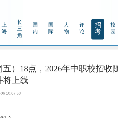
长
招
上
国
国
人
评
校
三
考
海
内
际
物
论
园
角
五）18点，2026年中职校招收
讲将上线
6 10:07:53
招生？