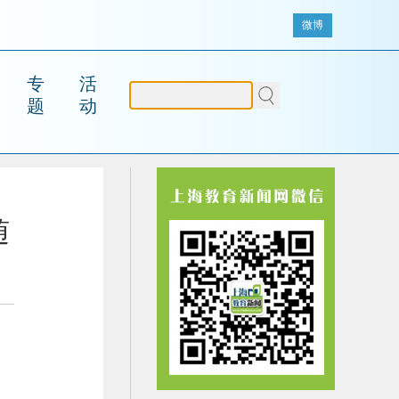
微博
专
活
题
动
随