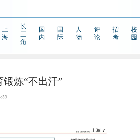
长
上
国
国
人
评
招
校
三
海
内
际
物
论
考
园
角
锻炼“不出汗”
:39