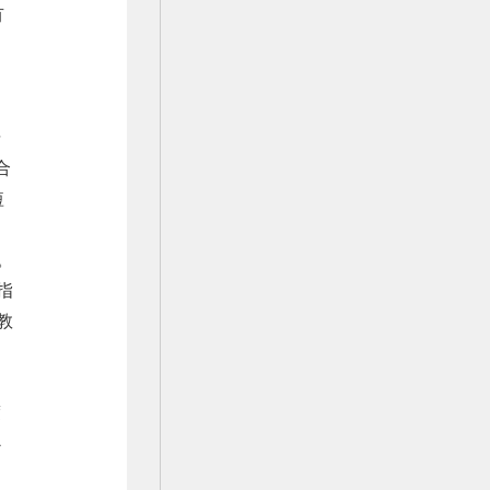
有
据
合
短
。
指
教
度
心