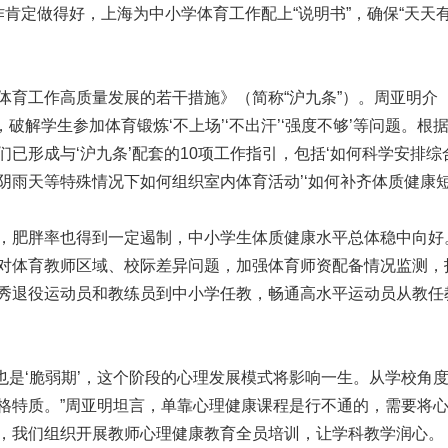
肯定做得好，上海为中小学体育工作配上“说明书”，确保“天天
体育工作高质量发展的若干措施》（简称“沪九条”）。周亚明介
，破解学生参加体育锻炼‘不上场’‘不出汗’‘强度不够’等问题。根
已形成与‘沪九条’配套的10项工作指引，包括‘如何科学安排综
’‘阴雨天等特殊情况下如何组织室内体育活动’‘如何补齐体质健康
，肥胖率也得到一定遏制，中小学生体质健康水平总体稳中向好
对体育教师区域、校际差异问题，加强体育师资配备情况监测，
秀退役运动员和教练员到中小学任教，畅通高水平运动员从教任
’也是‘脆弱期’，这个阶段的心理发展模式将影响一生。从学校角
格特质。”周亚明坦言，单靠心理健康课程是行不通的，需要将
，我们组织开展教师心理健康教育全员培训，让学科教学润心。