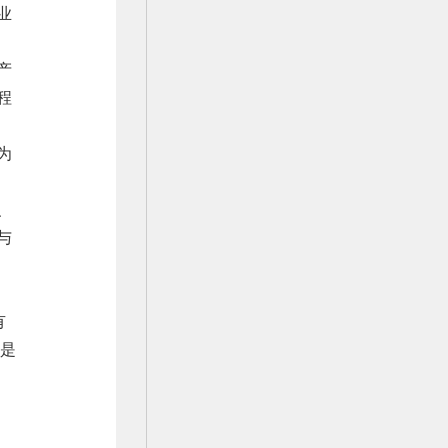
业
产
程
为
、
与
有
个是