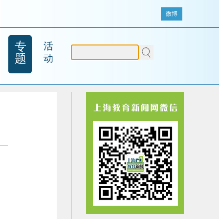
微博
专
活
题
动