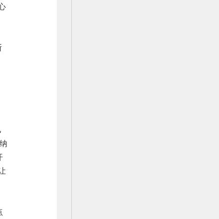
心
断
儿
”纳
开
让
点