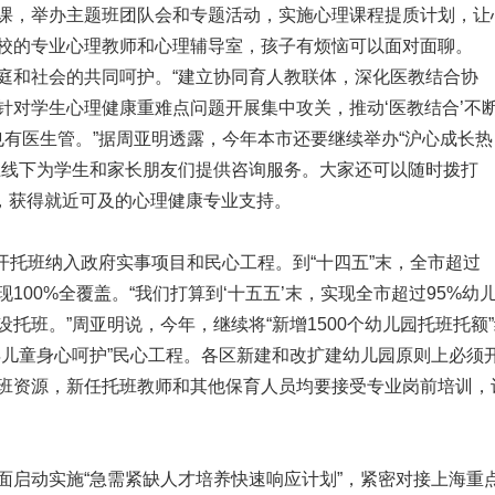
课，举办主题班团队会和专题活动，实施心理课程提质计划，让
校的专业心理教师和心理辅导室，孩子有烦恼可以面对面聊。
庭和社会的共同呵护。“建立协同育人教联体，深化医教结合协
针对学生心理健康重难点问题开展集中攻关，推动‘医教结合’不
也有医生管。”据周亚明透露，今年本市还要继续举办“沪心成长热
上线下为学生和家长朋友们提供咨询服务。大家还可以随时拨打
理热线，获得就近可及的心理健康专业支持。
新开托班纳入政府实事项目和民心工程。到“十四五”末，全市超过
100%全覆盖。“我们打算到‘十五五’末，实现全市超过95%幼
托班。”周亚明说，今年，继续将“新增1500个幼儿园托班托额
年儿童身心呵护”民心工程。各区新建和改扩建幼儿园原则上必须
班资源，新任托班教师和其他保育人员均要接受专业岗前培训，
面启动实施“急需紧缺人才培养快速响应计划”，紧密对接上海重