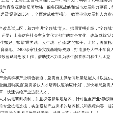
的“近景”，上海已出台教育强市三年行动计划，明确了70项任务清
年优质教育资源供给显著增强，服务国家战略和城市发展能力更强，
远景”是到2035年，全面建成教育强市，教育事业发展和人力资
改革试点区，着力推进“全领域”育人。据周亚明介绍，“全领域
，还要让上海这座社会主义文化大都市的红色文化、改革成就“活
生扣好、扣紧“世界观、人生观、价值观”的扣子。比如，将依托
义教育基地、2400余家社会实践基地等资源，打造服务大中小学育
开展数智赋能思政工作，借助技术力量为学生解答学习和生活困惑
划”
产业集群和产业特色赛道，急需自主供给高质量适配人才以提供
全面启动实施“急需紧缺人才培养快速响应计划”，加快布局急需
革，快速供给产业适配人才。
人才供需研判机制，并且探索超常规培养，针对重点产业领域和
跨专业按需选拔，实施紧贴产业需求的培养模式和课程内容，提