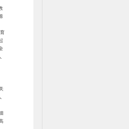
教
源
”育
起
全
人
关
人
细
高