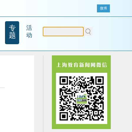
微博
专
活
题
动