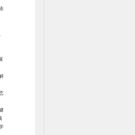
依
。
，
展
解
态
健
满
学