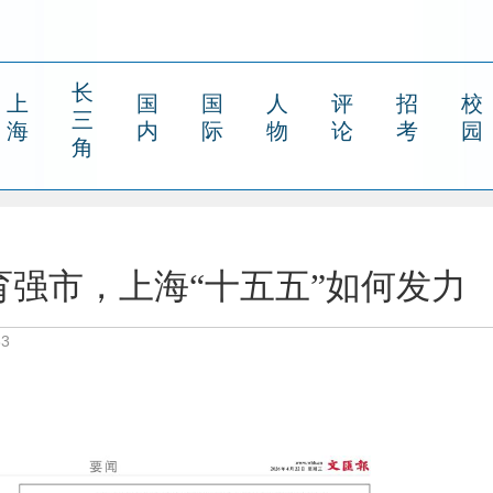
长
上
国
国
人
评
招
校
三
海
内
际
物
论
考
园
角
强市，上海“十五五”如何发力
33