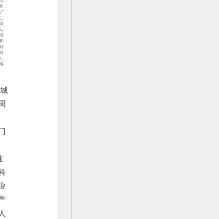
球城
周
门
推
科
业
产
人