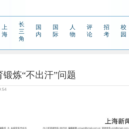
长
上
国
国
人
评
招
校
三
海
内
际
物
论
考
园
角
锻炼“不出汗”问题
:54