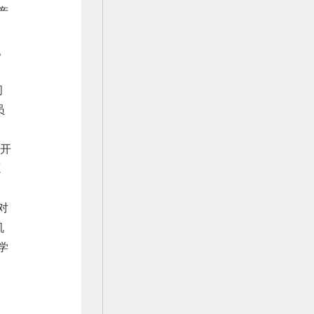
产
。
问
员
级开
源
对
机
学