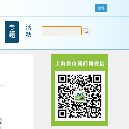
微博
专
活
题
动