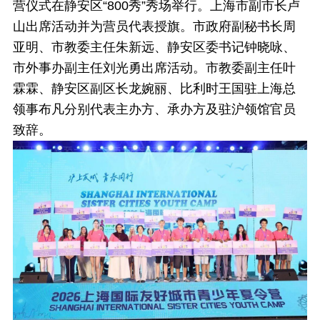
营仪式在静安区“800秀”秀场举行。上海市副市长卢
山出席活动并为营员代表授旗。市政府副秘书长周
亚明、市教委主任朱新远、静安区委书记钟晓咏、
市外事办副主任刘光勇出席活动。市教委副主任叶
霖霖、静安区副区长龙婉丽、比利时王国驻上海总
领事布凡分别代表主办方、承办方及驻沪领馆官员
致辞。