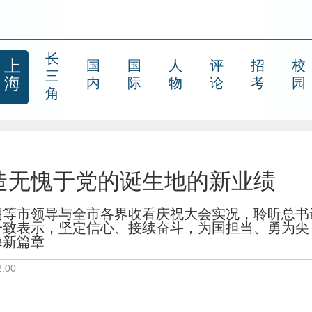
长
上
国
国
人
评
招
校
三
海
内
际
物
论
考
园
角
造无愧于党的诞生地的新业绩
明等市领导与全市各界收看庆祝大会实况，聆听总书
一致表示，坚定信心、接续奋斗，为国担当、勇为尖
海新篇章
:00