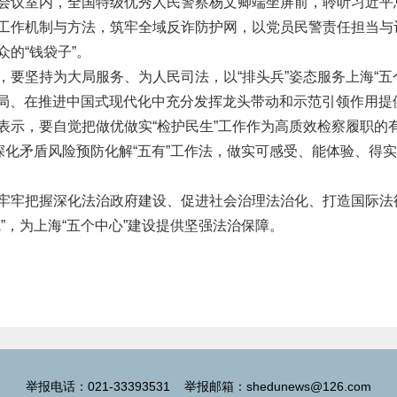
会议室内，全国特级优秀人民警察杨文卿端坐屏前，聆听习近平
工作机制与方法，筑牢全域反诈防护网，以党员民警责任担当与
的“钱袋子”。
，要坚持为大局服务、为人民司法，以“排头兵”姿态服务上海“五
开局、在推进中国式现代化中充分发挥龙头带动和示范引领作用提
表示，要自觉把做优做实“检护民生”工作作为高质效检察履职的
深化矛盾风险预防化解“五有”工作法，做实可感受、能体验、得
牢牢把握深化法治政府建设、促进社会治理法治化、打造国际法
”，为上海“五个中心”建设提供坚强法治保障。
举报电话：021-33393531 举报邮箱：shedunews@126.com