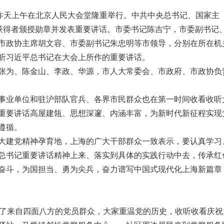
会昨天上午在北京人民大会堂隆重举行。中共中央总书记、国家主
”获得者颁授勋章并发表重要讲话。市委书记陈吉宁，市委副书记
市政协主席胡文容、市委副书记朱忠明等市领导，分别在所在机
听习近平总书记在大会上所作的重要讲话。
张为、陈金山、李政、华源，市人大常委会、市政府、市政协负
事业单位和驻沪部队官兵、各界市民群众也在第一时间收看收听
重要讲话高屋建瓴、思想深邃、内涵丰富，为新时代新征程实现
遵循。
大建党精神孕育地，上海的广大干部群众一致表示，要认真学习
总书记重要讲话精神上来、落实到具体的实践行动中去，传承红
奋斗，为国担当、勇为尖兵，奋力谱写中国式现代化上海新篇章
集了来自四面八方的党员群众，大家重温党的历史，收听收看庆祝