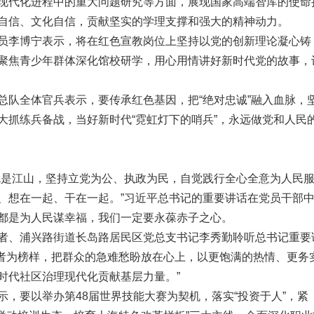
现代化进程中的重大问题研究等方面，展现国家高端智库的使命
自信、文化自信，贡献坚实的学理支撑和强大的精神动力。
员李博宁表示，将在红色宣教岗位上坚持以党的创新理论凝心铸
聚焦青少年群体深化馆校研学，用心用情讲好新时代党的故事，
总队全体官兵表示，要传承红色基因，把“绝对忠诚”融入血脉，
大抓练兵备战，当好新时代“霓虹灯下的哨兵”，永远做党和人民
就是江山，坚持立党为公、执政为民，自觉践行全心全意为人民
、想在一起、干在一起。”习近平总书记的重要讲话在党员干部
都是为人民谋幸福，我们一定要永葆赤子之心。
者、浦兴路街道长岛路居民区党总支书记李秀勤聆听总书记重要
得者为榜样，把群众的急难愁盼放在心上，以更饱满的热情、更务
时代社区治理现代化贡献基层力量。”
，要以举办第48届世界技能大赛为契机，落实“投资于人”，紧