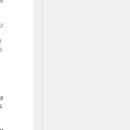
担
让
坚
的
服
中
讲
实