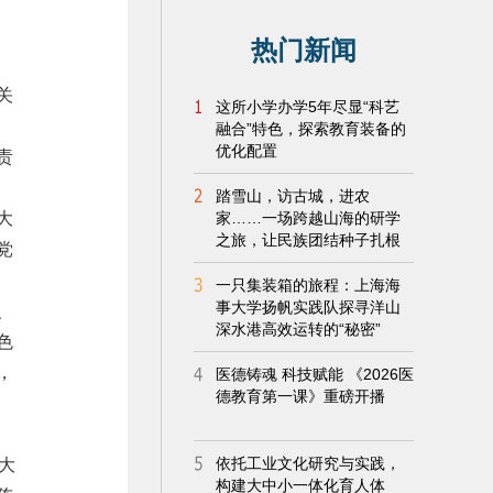
、
关
责
大
党
、
色
，
大