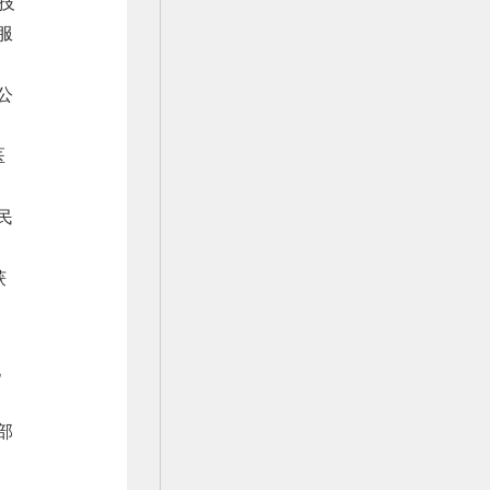
技
服
公
医
为
民
获
地
部
、