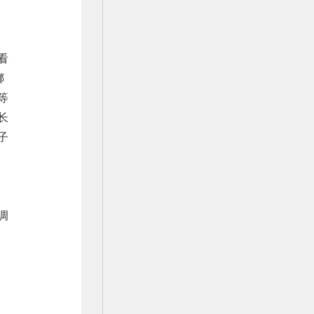
到
看
娜
等
长
子
调
是
学
除