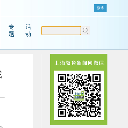
微博
专
活
题
动
我
为