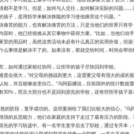
情都不是学习。但是，如何与人交往，如何解决实际的问题……
的孩子，是用拒学来解决狭隘的学习使他痛苦这个问题。”
决痛苦的能力，也有解决痛苦的方法，只是当他们的世界只有学
内容时，他已经很难从其它事物中获得力量。“比如，当他们动
家里的用品时，虽然这类活动未必有什么真正的实用价值，但孩
什么事情是解决不了的。如果没有，那就交给时间，时间会帮你
究，如何通过家校社协同，让拒学的孩子尽快回到学校。
难度会很大，“对父母的挑战则更大，这需要父母有强大的成长
认知，并且能够改变自己。”乌阿茹娜说，目前国外的统计数据
有30%，而且大部分也不是回到原先的学校，还有些拒学孩子基
煎熬的阶段，复学成功的。这些案例给了我们比较大的信心。”乌
很强的反思能力，他们在家庭的支持下走过了最有压力的阶段。
原先的学习轨迹中。有一名学生复学后去了职校，通过专升本，
“拒学的这段经历让我感到我原先就像一个陀螺，一直在不停地