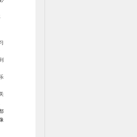
都
习
输
到
乐
关
从
都
像
因