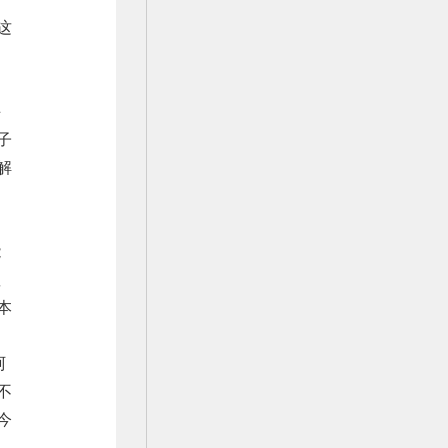
这
手
子
解
能
显
本
阿
不
今