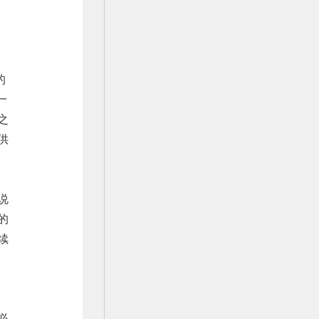
父
的
一
之
供
说
的
续
的
必