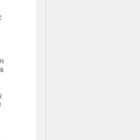
父
的
到
孩
这
程
时
么
系
齿