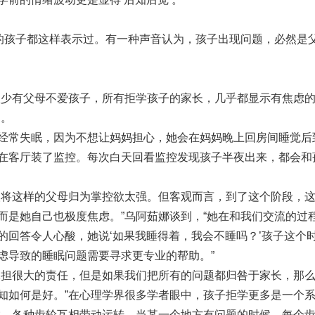
学的孩子都这样表示过。有一种声音认为，孩子出现问题，必然是
很少有父母不爱孩子，所有拒学孩子的家长，几乎都显示有焦虑
刻。
经常失眠，因为不想让妈妈担心，她会在妈妈晚上回房间睡觉后
在客厅装了监控。每次白天回看监控发现孩子半夜出来，都会和
人将这样的父母归为掌控欲太强。但客观而言，到了这个阶段，
而是她自己也极度焦虑。”乌阿茹娜谈到，“她在和我们交流的过
的回答令人心酸，她说‘如果我睡得着，我会不睡吗？’孩子这个
虑导致的睡眠问题需要寻求更专业的帮助。”
承担很大的责任，但是如果我们把所有的问题都归咎于家长，那
知如何是好。”在心理学界很多学者眼中，孩子拒学更多是一个
候，各种齿轮互相带动运转，当某一个地方有问题的时候，每个