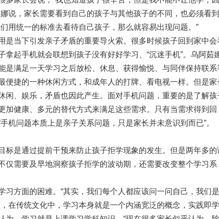
茹娜说，家长需要看到自己的孩子与其他孩子的不同，也必须看
我们用统一的标准去看待自己孩子，那么就容易出现问题。”
用是当下引发亲子矛盾的重要导火索。很多时候孩子回到家中会
子拿起手机就会联想到孩子没有好好学习、“沉迷手机”。乌阿茹
能是满足一天学习之后放松、休息、获得愉悦、与同伴保持联系
最便捷的一种休闲方式，和成年人的打牌、看电视一样。但是家
休闲、娱乐，矛盾也因此产生。面对手机问题，重要的是了解孩
更加健康、多元的替代方式来满足这些需求。只有当需求得到回
“手机问题本质上是亲子关系问题，只是家长并未意识到而已”。
目标是通过提前干预来防止孩子拒学现象的发生。但是两年多的
不仅需要及早地洞察孩子拒学的波动期，还需要改变整个学习系
学习方面的困难。“其实，我们每个人都应该问一问自己，我们
到，在传统文化中，学习本身就是一个内涵宽泛的概念，实践即
认为，学习就是上课学习学科知识。“现在很多家长似乎认为，