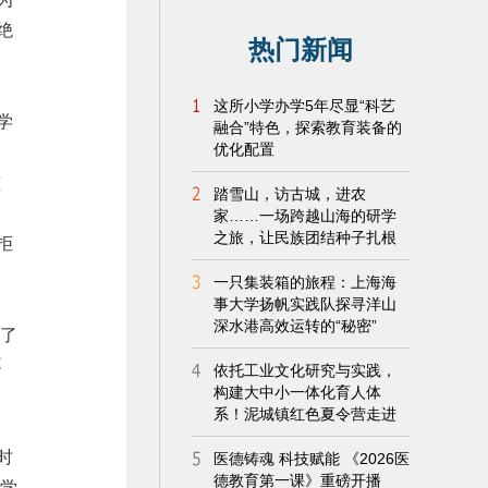
绝
个
学
孩
同
拒
到了
不
时
拒学