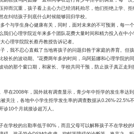
压抑而沉重，孩子看上去心力已经消耗殆尽，他们拒绝上学、拒
然在纠结孩子到底什么时候能够回归学校。
有多个与学生身心健康有关，同时，面对未来的不可预测，每一
么我们心理学院近年来多个团队花费大量时间和精力投入在中小
师大心理学院院长蔡丹教授告诉记者。
样子，我不忍心直截了当地将孩子的问题归咎于家庭的养育。但
比较长的波动期。”花费两年多的时间，乌阿茹娜和心理学院的
波动的那个窗口期，和家长、学校共同干预，防止孩子真正走到
。早在2008年，国外就有调查显示，青少年中拒学的发生率达
关注，各地中小学生拒学发生率的调查数据从0.26%-22.5%
开诊10个月就接诊超万人。
子在学校的出勤率低于80%，而且父母可以解释孩子不在学校的
障碍，孩子符合DSM中焦虑、抑郁等障碍的诊断等。换言之，