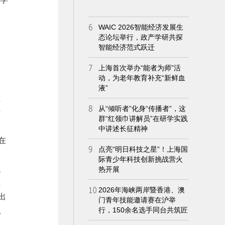
回
学
孩
所
在
、
上
出
。