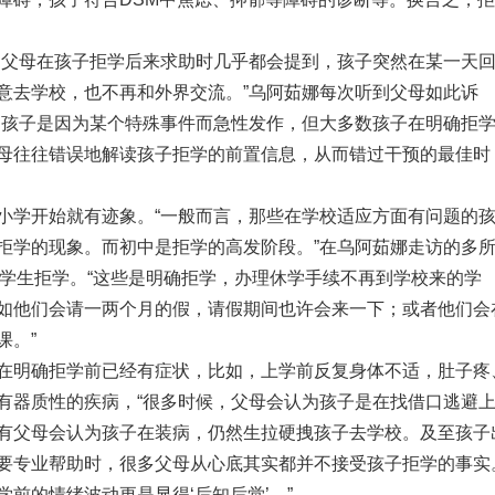
。父母在孩子拒学后来求助时几乎都会提到，孩子突然在某一天
意去学校，也不再和外界交流。”乌阿茹娜每次听到父母如此诉
的孩子是因为某个特殊事件而急性发作，但大多数孩子在明确拒
母往往错误地解读孩子拒学的前置信息，从而错过干预的最佳时
小学开始就有迹象。“一般而言，那些在学校适应方面有问题的
拒学的现象。而初中是拒学的高发阶段。”在乌阿茹娜走访的多
的学生拒学。“这些是明确拒学，办理休学手续不再到学校来的学
如他们会请一两个月的假，请假期间也许会来一下；或者他们会
课。”
在明确拒学前已经有症状，比如，上学前反复身体不适，肚子疼
有器质性的疾病，“很多时候，父母会认为孩子是在找借口逃避
有父母会认为孩子在装病，仍然生拉硬拽孩子去学校。及至孩子
要专业帮助时，很多父母从心底其实都并不接受孩子拒学的事实
前的情绪波动更是显得‘后知后觉’。”