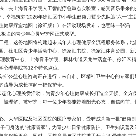
法；去上海音乐学院人工智能疗愈重点实验室，感受音乐带来的
行，幸福筑梦”2026年徐汇区中小学生健康月暨少先队迎“六一”主
理健康疗愈地图（徐汇版）》在活动现场发布，也意味一张涵
”四大板块的青少年心灵守护网正式成型。
工程，这份地图将构建起未成年人心理健康全流程服务体系，地
园、徐汇区青少年活动中心、徐家汇书院、徐家汇体育公园、新
学心理教育中心、上海音乐学院、枫林街道天龙生活盒子、徐汇区
学心理学院等12个特色点位。
航成长”公益心理咨询正在进行，来自市、区精神卫生中心的专家们
的疏导为成长撑起一把保护伞。
”常态化心理关爱活动，为青少年心理健康成长打造全天候、全方
、被理解、被守护；每一位少年都能带着阳光心态，自信向前、
心、大华医院及社区医院的医疗专家们，受聘成为新一批“健康
子们身边的“健康管家”，为青少年日常健康防护、卫生知识普及
坚实保障平台。同时，区教育局与区法院携手开启“汇爱未来 甘