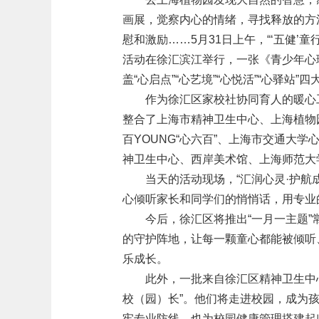
画展，觉察内心的情绪，寻找释放的方
慰和激励……5月31日上午，“‘五健’童
活动在徐汇滨江举行，一张《青少年心
盖“心启点”“心艺境”“心悦活”“心驿站
作为徐汇区家校社协同育人的暖心
整合了上海市精神卫生中心、上海植物
百YOUNG“心六百”、上海市交通大
神卫生中心、西岸美术馆、上海师范大
当天的活动现场，“汇润心灵·护
心倾听家长和同学们的悄悄话，用专业
今后，徐汇区将推出“一月一主题
的守护阵地，让每一颗童心都能被倾听
乐成长。
此外，一批来自徐汇区精神卫生中
校（园）长”。他们将走进校园，成为孩
牢专业防线，也为校园健康管理搭建起