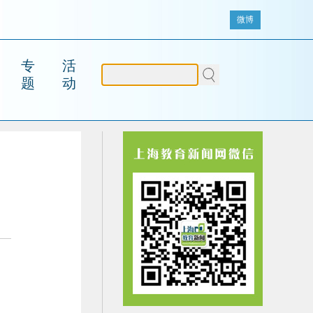
微博
专
活
题
动
场