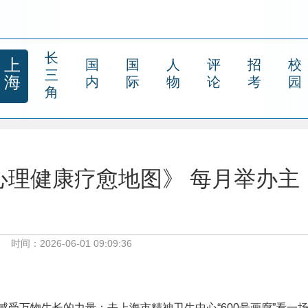
长
上
国
国
人
评
招
校
三
海
内
际
物
论
考
园
角
心理健康疗愈地图》 每月举办主
时间：2026-06-01 09:09:36
受万物生长的力量；去上海市精神卫生中心“600号画廊”看一