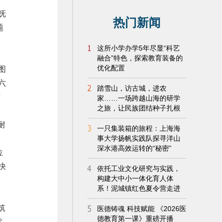
抚
题
图
六
精
耐
位
快
副
筑
棠