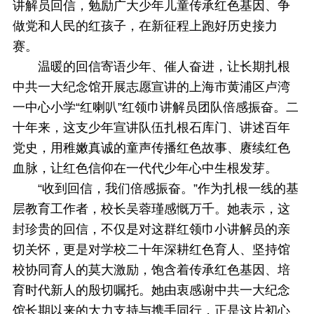
讲解员回信，勉励广大少年儿童传承红色基因、争
做党和人民的红孩子，在新征程上跑好历史接力
赛。
温暖的回信寄语少年、催人奋进，让长期扎根
中共一大纪念馆开展志愿宣讲的上海市黄浦区卢湾
一中心小学“红喇叭”红领巾讲解员团队倍感振奋。二
十年来，这支少年宣讲队伍扎根石库门、讲述百年
党史，用稚嫩真诚的童声传播红色故事、赓续红色
血脉，让红色信仰在一代代少年心中生根发芽。
“收到回信，我们倍感振奋。”作为扎根一线的基
层教育工作者，校长吴蓉瑾感慨万千。她表示，这
封珍贵的回信，不仅是对这群红领巾小讲解员的亲
切关怀，更是对学校二十年深耕红色育人、坚持馆
校协同育人的莫大激励，饱含着传承红色基因、培
育时代新人的殷切嘱托。她由衷感谢中共一大纪念
馆长期以来的大力支持与携手同行，正是这片初心