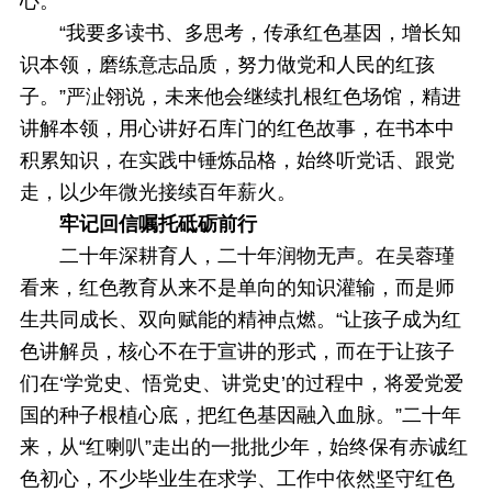
心。
“我要多读书、多思考，传承红色基因，增长知
识本领，磨练意志品质，努力做党和人民的红孩
子。”严沚翎说，未来他会继续扎根红色场馆，精进
讲解本领，用心讲好石库门的红色故事，在书本中
积累知识，在实践中锤炼品格，始终听党话、跟党
走，以少年微光接续百年薪火。
牢记回信嘱托砥砺前行
二十年深耕育人，二十年润物无声。在吴蓉瑾
看来，红色教育从来不是单向的知识灌输，而是师
生共同成长、双向赋能的精神点燃。“让孩子成为红
色讲解员，核心不在于宣讲的形式，而在于让孩子
们在‘学党史、悟党史、讲党史’的过程中，将爱党爱
国的种子根植心底，把红色基因融入血脉。”二十年
来，从“红喇叭”走出的一批批少年，始终保有赤诚红
色初心，不少毕业生在求学、工作中依然坚守红色