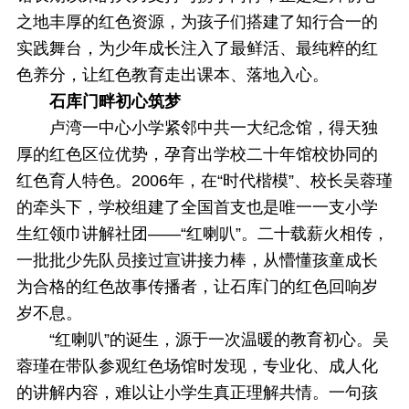
之地丰厚的红色资源，为孩子们搭建了知行合一的
实践舞台，为少年成长注入了最鲜活、最纯粹的红
色养分，让红色教育走出课本、落地入心。
石库门畔初心筑梦
卢湾一中心小学紧邻中共一大纪念馆，得天独
厚的红色区位优势，孕育出学校二十年馆校协同的
红色育人特色。2006年，在“时代楷模”、校长吴蓉瑾
的牵头下，学校组建了全国首支也是唯一一支小学
生红领巾讲解社团——“红喇叭”。二十载薪火相传，
一批批少先队员接过宣讲接力棒，从懵懂孩童成长
为合格的红色故事传播者，让石库门的红色回响岁
岁不息。
“红喇叭”的诞生，源于一次温暖的教育初心。吴
蓉瑾在带队参观红色场馆时发现，专业化、成人化
的讲解内容，难以让小学生真正理解共情。一句孩