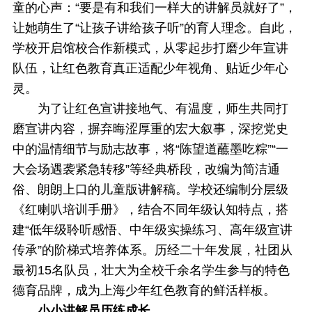
童的心声：“要是有和我们一样大的讲解员就好了”，
让她萌生了“让孩子讲给孩子听”的育人理念。自此，
学校开启馆校合作新模式，从零起步打磨少年宣讲
队伍，让红色教育真正适配少年视角、贴近少年心
灵。
为了让红色宣讲接地气、有温度，师生共同打
磨宣讲内容，摒弃晦涩厚重的宏大叙事，深挖党史
中的温情细节与励志故事，将“陈望道蘸墨吃粽”“一
大会场遇袭紧急转移”等经典桥段，改编为简洁通
俗、朗朗上口的儿童版讲解稿。学校还编制分层级
《红喇叭培训手册》，结合不同年级认知特点，搭
建“低年级聆听感悟、中年级实操练习、高年级宣讲
传承”的阶梯式培养体系。历经二十年发展，社团从
最初15名队员，壮大为全校千余名学生参与的特色
德育品牌，成为上海少年红色教育的鲜活样板。
小小讲解员历练成长