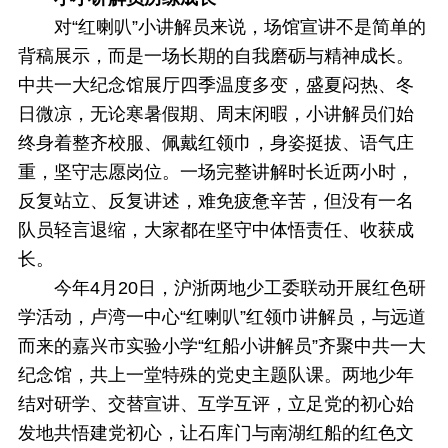
对“红喇叭”小讲解员来说，场馆宣讲不是简单的
背稿展示，而是一场长期的自我磨砺与精神成长。
中共一大纪念馆展厅四季温度多变，盛夏闷热、冬
日微凉，无论寒暑假期、周末闲暇，小讲解员们始
终身着整齐校服、佩戴红领巾，身姿挺拔、语气庄
重，坚守志愿岗位。一场完整讲解时长近两小时，
反复站立、反复讲述，难免疲惫辛苦，但没有一名
队员轻言退缩，大家都在坚守中体悟责任、收获成
长。
今年4月20日，沪浙两地少工委联动开展红色研
学活动，卢湾一中心“红喇叭”红领巾讲解员，与远道
而来的嘉兴市实验小学“红船小讲解员”齐聚中共一大
纪念馆，共上一堂特殊的党史主题队课。两地少年
结对研学、交替宣讲、互学互评，立足党的初心始
发地共悟建党初心，让石库门与南湖红船的红色文