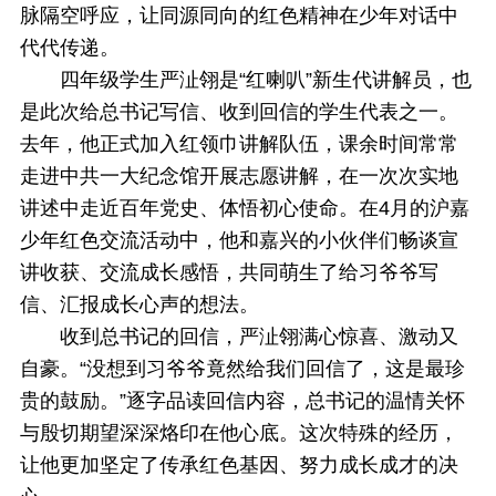
脉隔空呼应，让同源同向的红色精神在少年对话中
代代传递。
四年级学生严沚翎是“红喇叭”新生代讲解员，也
是此次给总书记写信、收到回信的学生代表之一。
去年，他正式加入红领巾讲解队伍，课余时间常常
走进中共一大纪念馆开展志愿讲解，在一次次实地
讲述中走近百年党史、体悟初心使命。在4月的沪嘉
少年红色交流活动中，他和嘉兴的小伙伴们畅谈宣
讲收获、交流成长感悟，共同萌生了给习爷爷写
信、汇报成长心声的想法。
收到总书记的回信，严沚翎满心惊喜、激动又
自豪。“没想到习爷爷竟然给我们回信了，这是最珍
贵的鼓励。”逐字品读回信内容，总书记的温情关怀
与殷切期望深深烙印在他心底。这次特殊的经历，
让他更加坚定了传承红色基因、努力成长成才的决