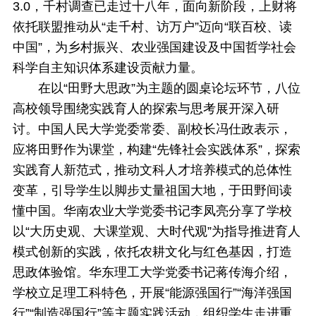
3.0，千村调查已走过十八年，面向新阶段，上财将
依托联盟推动从“走千村、访万户”迈向“联百校、读
中国”，为乡村振兴、农业强国建设及中国哲学社会
科学自主知识体系建设贡献力量。
在以“田野大思政”为主题的
圆桌论坛环节
，八位
高校领导围绕实践育人的探索与思考展开深入研
讨。中国人民大学党委常委、副校长冯仕政表示，
应将田野作为课堂，构建“先锋社会实践体系”，探索
实践育人新范式，推动文科人才培养模式的总体性
变革，引导学生以脚步丈量祖国大地，于田野间读
懂中国。华南农业大学党委书记李凤亮分享了学校
以“大历史观、大课堂观、大时代观”为指导推进育人
模式创新的实践，依托农耕文化与红色基因，打造
思政体验馆。华东理工大学党委书记蒋传海介绍，
学校立足理工科特色，开展“能源强国行”“海洋强国
行”“制造强国行”等主题实践活动，组织学生走进重