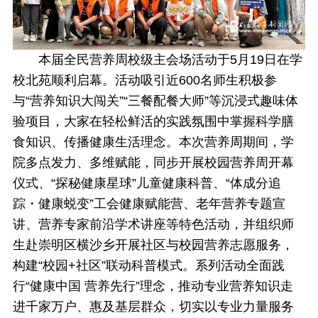
本届全民营养周校级主会场活动于5月19日在学
校北苑顺利启幕。活动吸引近600名师生积极参
与“营养知识大闯关”“三餐配餐大师”等沉浸式趣味体
验项目，大家在轻松鲜活的实践氛围中掌握科学膳
食知识、传播健康生活理念。本次营养周期间，学
院多点发力、多维赋能，同步开展校园营养周开幕
仪式、“探秘健康星球”儿童健康科普、“体成分追
踪・健康蜕变”工会健康赋能营、老年营养专题宣
讲、营养专家前沿学术讲座等特色活动，并组织师
生赴崇明区横沙乡开展社区与校园营养志愿服务，
构建“校园+社区”联动科普模式。系列活动全面践
行“健康中国 营养先行”理念，推动专业营养知识走
进千家万户、惠及基层群众，切实以专业力量服务