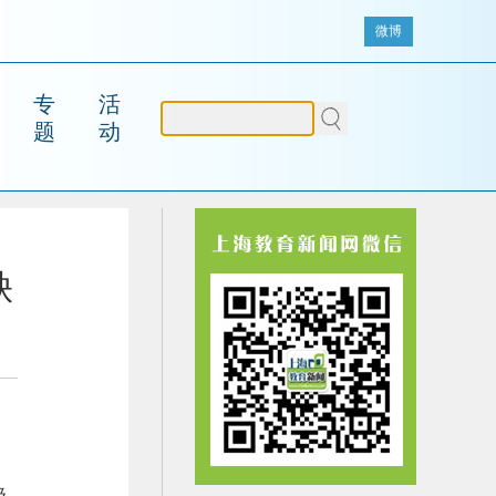
微博
专
活
题
动
缺
级