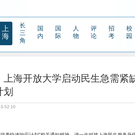
长
上
国
国
人
评
招
校
三
海
内
际
物
论
考
园
角
！上海开放大学启动民生急需紧
计划
5:52:10
才培养快速响应计划”相关通知精神，进一步对接上海民生服务升