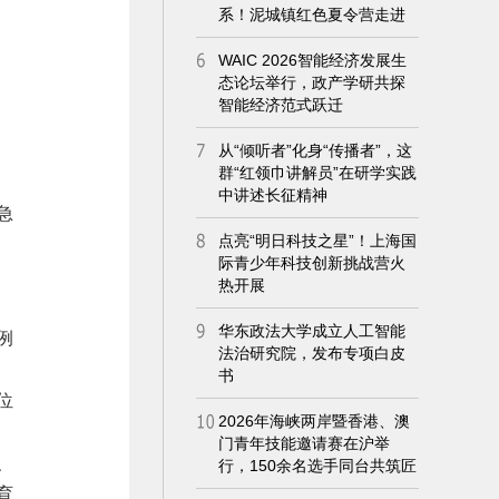
、
急
例
位
、
育