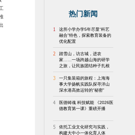
工
推
出