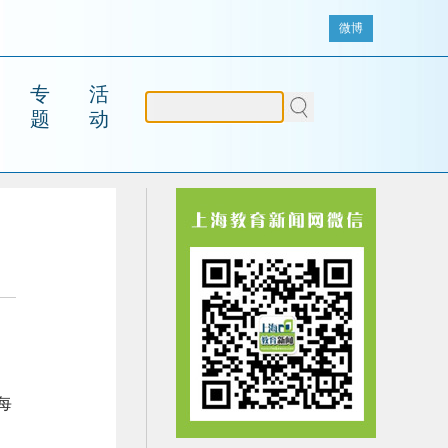
微博
专
活
题
动
每