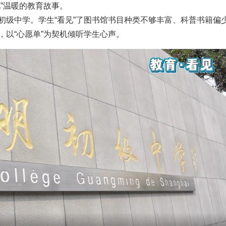
”温暖的教育故事。
初级中学。学生“看见”了图书馆书目种类不够丰富、科普书籍偏
，以“心愿单”为契机倾听学生心声。