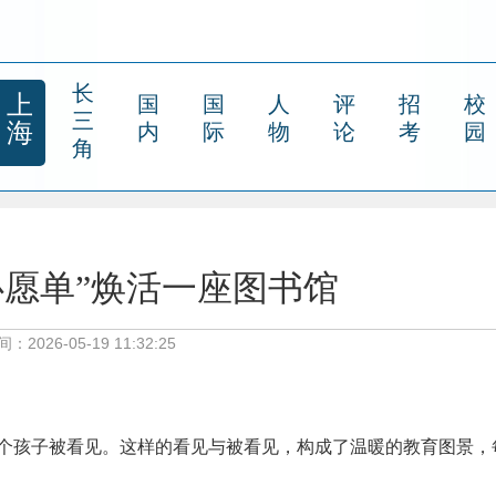
长
上
国
国
人
评
招
校
三
海
内
际
物
论
考
园
角
心愿单”焕活一座图书馆
：2026-05-19 11:32:25
个孩子被看见。这样的看见与被看见，构成了温暖的教育图景，