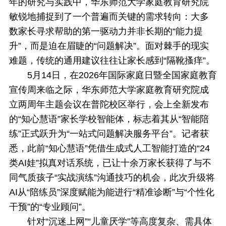
年的研究与实践中，华东师范大学家庭教育研究院
敏锐地捕捉到了一个普遍而关键的需求转向：大多
数家长寻求帮助的第一驱动力并非长期的“能力提
升”，而是迫在眉睫的“问题解决”。面对棘手的现实
难题，传统的通用建议往往让家长感到“隔靴搔痒”。
5月14日，在2026年国际家庭日暨全国家庭教育
宣传周来临之际，华东师范大学家庭教育研究院成
立两周年主题会议在普陀校区举行，会上全新发布
的“知心慧语”家长学校智能体，标志着其从“智能陪
练”正式跃升为“一站式问题解决服务平台”。记者获
悉，此前“知心慧语”凭借生成式人工智能打造的“24
类AI娃”拟真对话系统，已让十余万家长获得了与不
同气质孩子“实战演练”沟通技巧的机会，此次升级将
AI从“陪练员”深度赋能为能进行“精准诊断”与“个性化
干预”的“专业顾问”。
针对“沉迷上网”“儿童厌学”等高度复杂、需具体