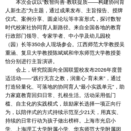
本次会议以“数智向善·教联提质——构建协同育
人新生态”为主题，通过成果发布、主旨报告、授牌
仪式、案例分享、圆桌论坛等丰富形式，探讨数智
时代校家社协同育人新路径。来自全国各地的教育
行政部门领导、专家学者、中小学及幼儿园校
（园）长等350余人现场参会。江西师范大学教授吴
重涵、复旦大学教授陈斌斌和华东师范大学教授姜
怡分别进行主旨演讲。
会上，研究院面向全国联盟校发布2026年度普
适活动——“践行无言之教，润童心·育未来”，通过
打造轻量化、可落地的协同育人“最小实践单元”，助
力家庭教育回归日常、扎根生活。活动采用低门
槛、自主化的实践模式，鼓励家长选择一项正向行
为，以陪伴式的方式持续示范至少21天，用真实、
持续的日常行动为孩子做出榜样。上海市光启小
学、上海理工大学附属小学、华东师范大学附属闵