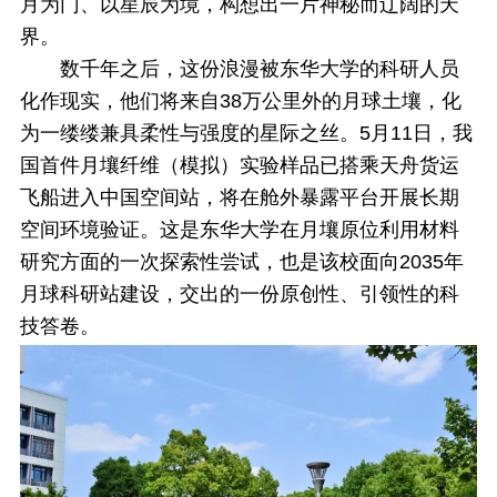
月为门、以星辰为境，构想出一片神秘而辽阔的天
界。
数千年之后，这份浪漫被东华大学的科研人员
化作现实，他们将来自38万公里外的月球土壤，化
为一缕缕兼具柔性与强度的星际之丝。
5月11日，我
国首件月壤纤维（模拟）实验样品已搭乘天舟货运
飞船进入中国空间站，将在舱外暴露平台开展长期
空间环境验证。这是
东华大学
在月壤原位利用材料
研究方面的一次探索性尝试，也是该校
面向2035年
月球科研站建设，交出的一份原创性、引领性的科
技答卷。