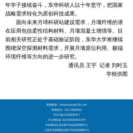
年学子接续奋斗，东华科研人以十年坚守，把国家
战略需求转化为原创科技成果。
面向未来月球科研站建设需求，月壤纤维的潜
在应用包括柔性结构材料、月壤混凝土增强等。目
前相关研究正处于基础验证阶段，
东华大学将继续
围绕深空探测材料需求，开展月壤原位利用、极端
环境纤维等方向的进一步研究。
通讯员 王宇 记者 刘时玉
学校供图
举报邮箱：shedunews@126.com
举报电话：021-33393531
沪ICP备11045836号-7
沪公网安备 31010502000374号
中央网信办违法和不良信息举报中心
上海市互联网违法和不良信息举报中心