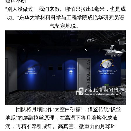
疑声不断。
“别人没做过，我们来做。哪怕只拉出1毫米，也是成
功。”东华大学材料科学与工程学院成艳华研究员语
气坚定地说。
团队将月壤比作“太空白砂糖”，借鉴传统“拔丝
地瓜”的熔融拉丝原理，在高温下将月壤熔化成液
滴，再精准牵引成纤。高真空、微重力的月球环