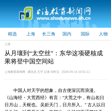
精选
上海
长三角
国内
国际
人物
上海
从月壤到“太空丝”：东华这项硬核成
果将登中国空间站
上海教育新闻网 通讯员 王宇 记者 刘时玉 2026-05-14 10:01:11
中国人对天宇的想象，自古便深沉而浪漫。
《山海经・大荒西经》有言：“大荒之中，有山名曰
日月山，天枢也。吴姖天门，日月所入。” 古人以日