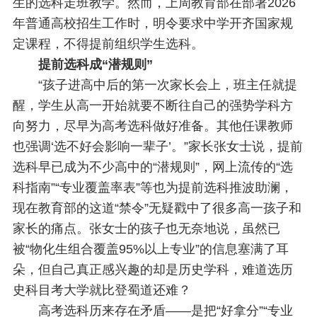
生的选科走班教学。然而，上周教育部在部署2026
年普通高校招生工作时，明令要求中学开齐国家规
定课程，不得提前组织学生选科。
提前选科成“潜规则”
“孩子进高中后的第一次家长会上，班主任就提
醒，学生从高一开始就要不断往自己的强势学科方
向努力，尽早为高考选科做好准备。其他任课教师
也强调‘选不好会影响一辈子’。”家长张女士说，提前
选科早已成为不少高中的“潜规则”，网上流传的“选
科指南”“专业覆盖率表”等也为提前选科推波助澜，
现在教育部的这道“禁令”无疑戳中了很多高一孩子和
家长的痛点。张女士的孩子也无奈地说，虽然已
被“物化生组合覆盖95%以上专业”的信息塞满了耳
朵，但自己真正感兴趣的却是历史学科，难道选历
史科目考大学就比登蜀道还难？
高考选科历来存在矛盾——是把“好拿分”“专业