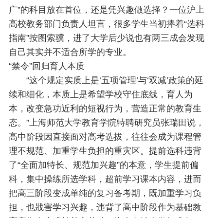
广”的科目放在首位，还是凭兴趣做选择？一位沪上
高校教务部门负责人坦言，很多学生当初捧着“选科
指南”按图索骥，进了大学后少说也有两三成会发现
自己其实并不适合所学的专业。
“禁令”回归育人本质
“这个规定实质上是‘五项管理’与‘双减’政策的延
续和细化，本质上是希望学校守住底线，育人为
本，改变急功近利的短视行为，营造正常的教育生
态。”上海师范大学教育学院特聘研究员张瑞田说，
高中阶段因直接面对高考选拔，往往会成为课程管
理不规范、加重学生负担的重灾区。提前选科违背
了“全面加特长、规范加兴趣”的本意，学生提前偏
科，集中操练所选学科，超前学习课本内容，进而
把高三阶段变成单纯的复习备考期，既加重学习负
担，也戕害学习兴趣，违背了高中阶段作为基础教