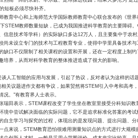
量的短板必须尽快补齐。
师教育中心和上海师范大学国际教师教育中心联合发布的《世界
当下STEM教师数量短缺，已成为我国推进科学教育的主要障碍。
、信息技术等学科）的实际缺口多达12万人，且主要集中于农村
校尚未设立专门的技术与工程教育专业，使得中学里具备技术与
的缺口不仅限制了相关课程的设置和开展，还在一定程度上制约
趣培养，从而对科学教育的整体推进造成了很大的影响。
题是谈人工智能的应用与发展，引起了热议，反对者认为这样的话
能相关议题进作文都有争议，如果贸然将STEM引入中考和高考
情况。”有教育界人士表示。
张瑞田表示，STEM课程改变了学生坐在教室里接受分科知识教
环境中尝试解决面临的实际问题，它不是追求标准化答案的考试
的自主学习与探究的过程，体现出的是发现问题、提出问题、分
一点来说，STEM教育恐怕很难用测量知识点的方式进行大规模
拔尖创新人才时，一般是采用小范围评价，成本肯定比较高，且