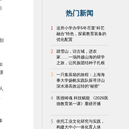
的
的创
加
课
人
、
事
过