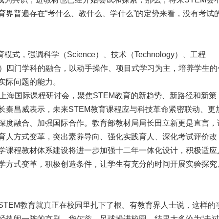
育界普遍存在“考什么、教什么、学什么”的定势来看，没有考试
式，强调科学（Science）、技术（Technology）、工程
ematics）四门学科的融合，以动手操作、项目式学习为主，培养学生
实际问题的能力。
届上海国际课程研讨会，聚焦STEM教育的新趋势、新路径和新策
长秦昌威表示，未来STEM教育课程应与科技革命紧密联动、更
深度融合、加强国际合作。教育部教材局局长田立新更是直言，
育人方式变革，突出素养导向、强化实践育人、深化考试评价改
学课程教材体系建设将进一步加强十二年一体化设计，积极适应
学方式变革，积极创造条件，让学生有充分的时间开展实验探究
STEM教育就真正在校园里扎下了根。有教育界人士说，这样的
经热闹一阵的京剧、华尔兹、足球操进校园，结果大多沦为“走