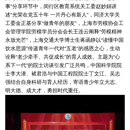
事”分享环节中，闵行区教育系统关工委赵妙娟讲
述“光荣在党五十年 一片丹心有新人”，同济大学关
工委金正基分享“做青年的朋友”，上海市劳模协会工
会管理学院劳模学员分会会长王连云阐释“劳模精神
永放光芒”，上海交通大学博士生蒋函静以“读懂中国
饮水思源”传递青年一代对“五老”的感恩之心，生动
诠释“老少牵手、共促成长”的育人成效。主题为“心
系下一代”的院士访谈引发广泛共鸣，中国科学院院
士李大潜、褚君浩与中国工程院院士丁文江、吴志
强结合自身科研与育人经历，寄语青少年立大志、
明大德、成大才，勇担时代重任。