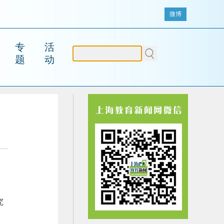
微博
专
活
题
动
究