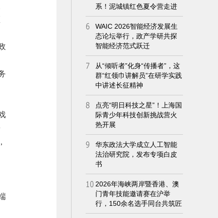
人
领
政
务
戏
研
，
端