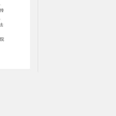
、
传
、
法
院