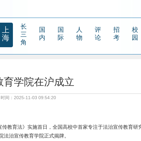
长
上
国
国
人
评
招
校
三
海
内
际
物
论
考
园
角
教育学院在沪成立
时间：2025-11-03 09:54:20
治宣传教育法》实施首日，全国高校中首家专注于法治宣传教育研
院法治宣传教育学院正式揭牌。