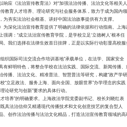
以响应《法治宣传教育法》对“加强法治传播、法治文化等相关
宣传教育人才培养、理论研究与社会服务体系，致力于成为国内
，为夯实法治社会根基、讲好中国法治故事提供有力支撑。
》为深化法治宣传教育提供了明确的法律依据和行动指南。上海
强调：“成立法治宣传教育学院，是学校立足‘立德树人’根本任
局。我们选择在法律生效首日挂牌，正是以实际行动彰显高校服
作组织国际司法交流合作培训基地”承载单位，在法学、国家安全
具有鲜明特色，将整合学校在法治实践、国际交流、新闻传播、
治传播、法治文化、精准普法、智慧普法等研究，构建“政产学
校“立足政法、服务上海、面向全国、放眼世界”办学理念的实践
励理论研究与创新”要求的具体行动。
人才培养”的明确要求。上海政法学院党委副书记、校长刘晓红表
养既具法治信仰又精通现代传播技术和文化创意技艺的复合型人
品、创作法治传播与法治文化精品，打造法治宣传教育领域的高