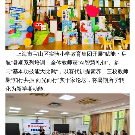
上海市宝山区实验小学教育集团开展“赋能・启
航”暑期系列培训：全体教师获“AI智慧礼包”、参
与“基本功技能大比武”，以赛代训提素养；三校教师
聚“知行共振 向光而行”实干家论坛，将暑期所学转
化为新学期动能。