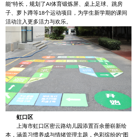
能”特长，规划了AI体育锻炼屏、桌上足球、跳房
子、萝卜蹲等18个运动项目，为学生新学期的课间
活动注入更多活力与欢乐。
虹口区
上海市虹口区密云路幼儿园添置百余册崭新绘
本，涵盖习惯养成与情绪管理主题，色彩缤纷的“图