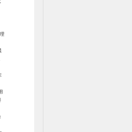
就
理
晨
主
库
用
拼
操