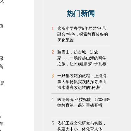
入
领
深
高
不是
南
车