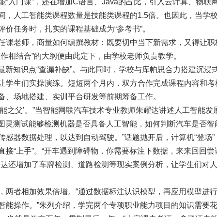
“入门课”，还在增加C语言、Java的占比，引入云计算、物联
间，人工智能类课程数量是技能类课程的1.5倍。也因此，当学
评价任务时，扎实的课程基础成为“参考书”。
任课老师，商量如何编撰教材：既要切中当下新需求，又得让职
操作相结合”的大纲便由此定下，由学校老师负责教学。
最新知识点“查漏补缺”。与此同时，学校与库帕思合力搭建沉浸
让学生们实操演练。短短两个月内，双方合作完成课程内容和考
备、场地搭建、实训平台研发等前期筹备工作。
工智能之父’。”当智能网联汽车技术专业教师朱耀达讲述人工智能发
“图灵测试能够检测机器是否具备人工智能，如何判断汽车是否智
感器数据处理，以达到自动驾驶。”话题抛开后，计算机“登场”
接“上手”。“开车遇到障碍物，你需要标注下数据，来来回回尝
耀达还增加了车牌检测、道路检测等现实案例分析，让学生们对
，两者相加效果倍增。“通过数据标注认识模型，再应用模型进
智能操作。”朱列介绍，学完两个专项职业能力项目的知识需要