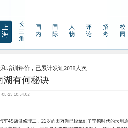
长
上
国
国
人
评
招
校
三
海
内
际
物
论
考
园
角
和培训评价，已累计发证2038人次
南湖有何秘诀
5-23 10:54:02
汽车4S店做修理工，21岁的田万尧已经拿到了宁德时代的录用