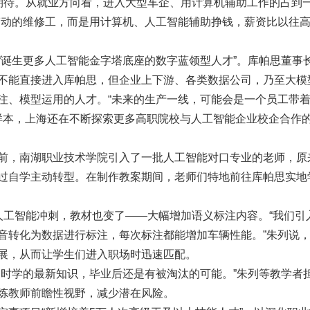
满期待。从就业方向看，进入大型车企、用计算机辅助工作的占到
劳动的维修工，而是用计算机、人工智能辅助挣钱，薪资比以往
“诞生更多人工智能金字塔底座的数字蓝领型人才”。库帕思董事
不能直接进入库帕思，但企业上下游、各类数据公司，乃至大模
注、模型运用的人才。“未来的生产一线，可能会是一个员工带着
为样本，上海还在不断探索更多高职院校与人工智能企业校企合作
前，南湖职业技术学院引入了一批人工智能对口专业的老师，原
过自学主动转型。在制作教案期间，老师们特地前往库帕思实地
人工智能冲刺，教材也变了——大幅增加语义标注内容。“我们引
音转化为数据进行标注，每次标注都能增加车辆性能。”朱列说
展，从而让学生们进入职场时迅速匹配。
当时学的最新知识，毕业后还是有被淘汰的可能。”朱列等教学者
炼教师前瞻性视野，减少潜在风险。