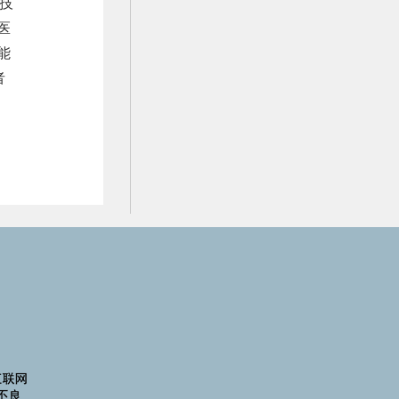
技
医
能
者