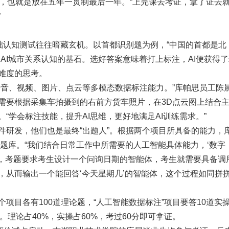
学，也就是放在五年一贯制最后一年。“上完课去考证，拿了证去
”
基础认知测试往往暗藏玄机。以首都识别题为例，“中国的首都是北
AI城市关系认知的基石。选好答案意味着打上标注，AI便获得了
难度的思考。
语音、视频、图片、点云等多模态数据标注能力。”库帕思员工陈
需要根据采集车拍摄到的右前方货车照片，在3D点云图上结合
“学会标注技能，提升AI思维，更好地满足AI训练需求。”
件研发，他们也是最终“出题人”。根据两个项目所具备的能力，
习题库。“我们结合日常工作中所需要的人工智能具体能力，‘数字
如，考题要求考生设计一个问询日期的智能体，考生就需要具备调
，从而输出一个能回答‘今天星期几’的智能体，这个过程如同拼
项目各有100道理论题，“人工智能数据标注”项目要答10道实
。理论占40%，实操占60%，考过60分即可拿证。