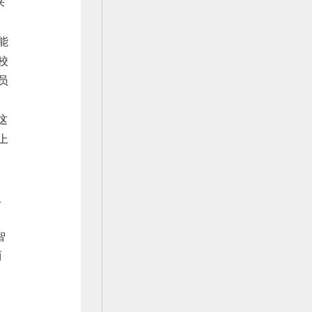
来
能
校
员
这
上
人
智
两