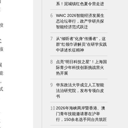
网
校
校
式
核
展
能
，
试
人
行
花