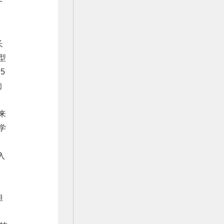
一
高
长
型
5
的
来
学
入
，
担