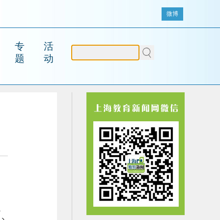
微博
专
活
题
动
通