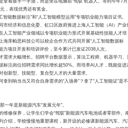
是拿着扳手一手油，而是坐在电脑前“驾驭”机器人。等到今年7月
0元，表现优秀还有奖金。
人工智能数据标注”和“人工智能模型运用”专项职业能力项目证书。
同市经济和信息化委、虹口区政府推进上海人工智能（AI）产业
在人工智能产业领域以专项职业能力形式开展基础性技能人才培
上海库帕思科技公司以校企合作方式共同开展“人工智能数据标
业能力项目开发和培训评价，至今累计已发证2038人次。
才需求大幅增长。招聘平台数据显示，算法工程师、机器学习、
标注岗位招聘需求同比增长超50%。而培养AI人才，既能促进
对创新型、技能型、复合型人才的大量需求。
拿到响当当又符合自身需求的“入场券”？拿了“人工智能证”是
，那一年是新能源汽车“发展元年”。
的维修保养，让学生们学会“驾驭”新能源汽车电池或者零部件。
列介绍，学校慢慢地重塑课程，新开设的必修课新能源汽车、汽