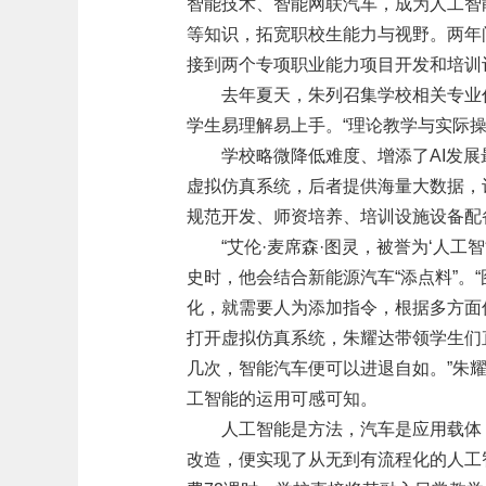
智能技术、智能网联汽车，成为人工智能
等知识，拓宽职校生能力与视野。两年
接到两个专项职业能力项目开发和培训
去年夏天，朱列召集学校相关专业
学生易理解易上手。“理论教学与实际
学校略微降低难度、增添了AI发展
虚拟仿真系统，后者提供海量大数据，
规范开发、师资培养、培训设施设备配
“艾伦·麦席森·图灵，被誉为‘人
史时，他会结合新能源汽车“添点料”。
化，就需要人为添加指令，根据多方面传
打开虚拟仿真系统，朱耀达带领学生们直
几次，智能汽车便可以进退自如。”朱
工智能的运用可感可知。
人工智能是方法，汽车是应用载体
改造，便实现了从无到有流程化的人工