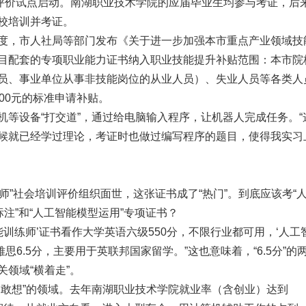
训评价试点启动。南湖职业技术学院的应届毕业生均参与考证，后
校培训并考证。
度，市人社局等部门发布《关于进一步加强本市重点产业领域技
目配套的专项职业能力证书纳入职业技能提升补贴范围：本市院
员、事业单位从事非技能岗位的从业人员）、失业人员等各类人
00元的标准申请补贴。
机等设备“打交道”，通过给电脑输入程序，让机器人完成任务。“
候就已经学过理论，考证时也做过编写程序的题目，使得我实习
练师”社会培训评价组织面世，这张证书成了“热门”。到底应该考“
注”和“人工智能模型运用”专项证书？
能训练师’证书看作大学英语六级550分，不限行业都可用，‘人工
思6.5分，主要用于英联邦国家留学。”这也意味着，“6.5分”的
领域“横着走”。
不敢想”的领域。去年南湖职业技术学院就业率（含创业）达到