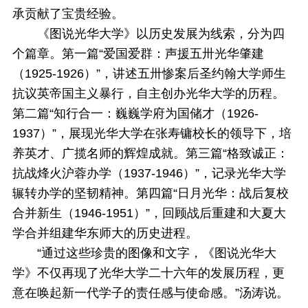
承贡献了宝贵经验。
《图说光华大学》以历史发展为线索，分为四
个篇章。第一篇“爱国爱群：声援五卅光华肇建
（1925-1926）”，讲述五卅惨案后圣约翰大学师生
抗议英帝国主义暴行，自主创办光华大学的历程。
第二篇“知行合一：巍巍学府为国储才（1926-
1937）”，展现光华大学在张寿镛校长的领导下，培
养英才、广揽名师的辉煌成就。第三篇“格致诚正：
抗战烽火沪蓉办学（1937-1946）”，记录光华大学
辗转办学的坚韧精神。第四篇“日月光华：战后复校
合并新生（1946-1951）”，回顾战后重建和大夏大
学合并组建华东师大的历史进程。
“通过这些珍贵的图像和文字，《图说光华大
学》不仅再现了光华大学二十六年的发展历程，更
意在唤起新一代学子的责任感与使命感。”汤涛说。