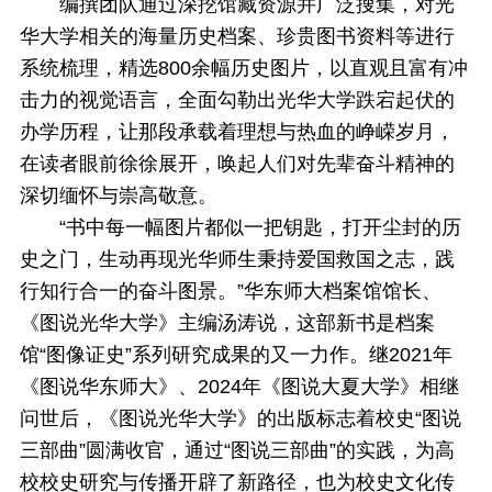
编撰团队通过深挖馆藏资源并广泛搜集，对光
华大学相关的海量历史档案、珍贵图书资料等进行
系统梳理，精选800余幅历史图片，以直观且富有冲
击力的视觉语言，全面勾勒出光华大学跌宕起伏的
办学历程，让那段承载着理想与热血的峥嵘岁月，
在读者眼前徐徐展开，唤起人们对先辈奋斗精神的
深切缅怀与崇高敬意。
“书中每一幅图片都似一把钥匙，打开尘封的历
史之门，生动再现光华师生秉持爱国救国之志，践
行知行合一的奋斗图景。”华东师大档案馆馆长、
《图说光华大学》主编汤涛说，这部新书是档案
馆“图像证史”系列研究成果的又一力作。继2021年
《图说华东师大》、2024年《图说大夏大学》相继
问世后，《图说光华大学》的出版标志着校史“图说
三部曲”圆满收官，通过“图说三部曲”的实践，为高
校校史研究与传播开辟了新路径，也为校史文化传