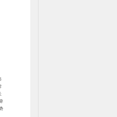
杉
霁
长
异
势