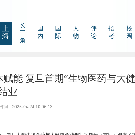
长
上
国
国
人
评
招
校
三
海
内
际
物
论
考
园
角
赋能 复旦首期“生物医药与大
结业
时间：2025-04-24 10:06:13
-20日，复旦大学生物医药与大健康产业创业实战班（首期）迎来了