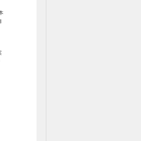
本
障
案
产