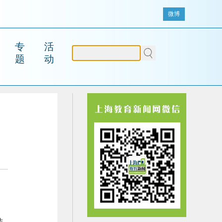
微博
专
活
题
动
健
结