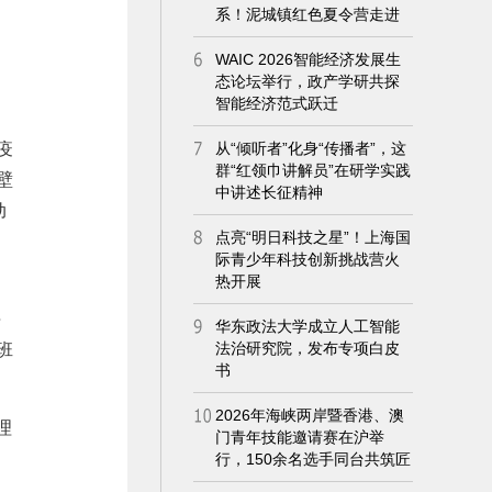
疫
壁
动
、
海
班
理
，