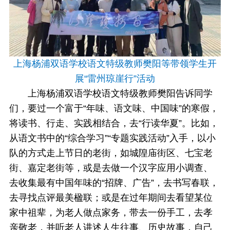
上海杨浦双语学校语文特级教师樊阳等带领学生开
展“雷州琼崖行”活动
上海杨浦双语学校语文特级教师樊阳告诉同学
们，要过一个富于“年味、语文味、中国味”的寒假，
将读书、行走、实践相结合，去“行读华夏”。比如，
从语文书中的“综合学习”“专题实践活动”入手，以小
队的方式走上节日的老街，如城隍庙街区、七宝老
街、嘉定老街等，或是去做一个汉字应用小调查、
去收集最有中国年味的“招牌、广告”，去书写春联，
去寻找点评最美楹联；或是在过年期间去看望某位
家中祖辈，为老人做点家务，带去一份手工，去孝
亲敬老，并听老人讲述人生往事、历史故事，自己