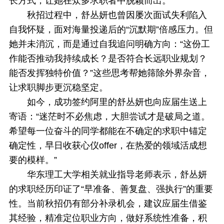
长方式，让她在众多求职者中脱颖而出。
秋招过程中，舒丛妍也曾因屡次面试失利陷入
自我怀疑，面对海量投递后的“沉默期”倍感压力。但
她并未消沉，而是通过自我追问明确方向：“这份工
作能否推动我持续成长？是否符合长远职业规划？
能否发挥独特价值？”这些思考帮她筛除外界杂音，
让求职脚步更沉稳坚定。
如今，成功签约阿里的舒丛妍也向应届生送上
寄语：“迷茫时不必焦虑，大胆尝试才是破局之道。
希望每一位奋斗的同学都能在不确定的求职中锚定
确定性，早日收获心仪offer，在热爱的领域活成想
要的模样。”
华东理工大学相关就业指导老师表示，舒丛妍
的求职经历印证了“早准备、善复盘、强执行”的重要
性。当前秋招仍有部分补录机会，建议应届生借鉴
其经验，精准定位职业方向，做好系统性准备，积