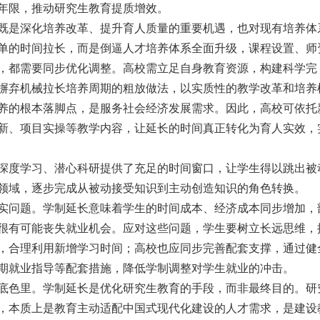
年限，推动研究生教育提质增效。
既是深化培养改革、提升育人质量的重要机遇，也对现有培养体
单的时间拉长，而是倒逼人才培养体系全面升级，课程设置、师
，都需要同步优化调整。高校需立足自身教育资源，构建科学完
摒弃机械拉长培养周期的粗放做法，以实质性的教学改革和培养
养的根本落脚点，是服务社会经济发展需求。因此，高校可依托
新、项目实操等教学内容，让延长的时间真正转化为育人实效，
深度学习、潜心科研提供了充足的时间窗口，让学生得以跳出被
领域，逐步完成从被动接受知识到主动创造知识的角色转换。
实问题。学制延长意味着学生的时间成本、经济成本同步增加，
很有可能丧失就业机会。应对这些问题，学生要树立长远思维，
，合理利用新增学习时间；高校也应同步完善配套支撑，通过健
期就业指导等配套措施，降低学制调整对学生就业的冲击。
底色里。学制延长是优化研究生教育的手段，而非最终目的。研
，本质上是教育主动适配中国式现代化建设的人才需求，是建设