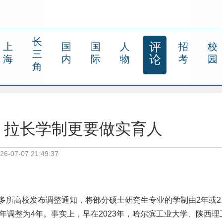
长
评
上
国
国
人
招
校
三
论
海
内
际
物
考
园
角
：拉长学制更要做实育人
-07-07 21:49:37
多所高校发布调整通知，将部分硕士研究生专业的学制由2年或2.
年调整为4年。事实上，早在2023年，哈尔滨工业大学、陕西理