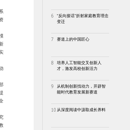
系
资
模
新
实
动
部
提
全
究
教