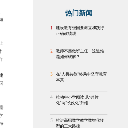
延
短
上
对
年
建
国
需
学
持