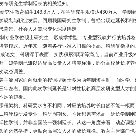
发布研究生学制延长的相关通知。
研究生教育招生143.8万人，在学研究生规模达430万人。学制
学规划与职业发展。回顾我国研究生学制，曾经出现过延长和缩
代背景、社会人才需求变化深度绑定。
全日制专业学位硕士研究生，形成学术型、专业型双轨并行的培养格
培养模式。近年来，随着各行业准入门槛的提高、科研复杂度的
完成论文、科研浮于表面、实践积累薄弱”等痛点；当前产业升级
升，短学制已难以适配高质量人才培养标准，部分高校延长培养
次动态调整。
美主流国家面向就业的授课型硕士多为两年制短学制；而医学、
三年左右。国内此次学制延长是针对性接轨高层次研究型人才的
不足的短板。
课程架构、科研要求各不相同，对应的培养时长自然不能一概而
工科硬核研发专业，科研周期长、临床积累需求高，延长学制刚
弹性学制，并非全国统一强制延长。从这一角度来看，动态调整
念的必然举措，更贴合高层次人才的成长规律。教育主管部门也