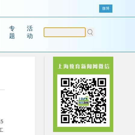
微博
专
活
题
动
5
工