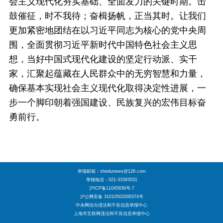
会主义现代化夯实基础、全面发力的关键时期。击
鼓催征，时不我待；奋楫扬帆，正当其时。让我们
更加紧密地团结在以习近平同志为核心的党中央周
围，全面贯彻习近平新时代中国特色社会主义思
想，当好中国式现代化建设的坚定行动派、实干
家，汇聚起蕴藏在人民群众中的无穷智慧和力量，
确保基本实现社会主义现代化取得决定性进展，一
步一个脚印朝着强国建设、民族复兴的宏伟目标奋
勇前行。
举报邮箱：shedunews@126.com
举报电话：021-33393531
沪ICP备11045836号-7
沪公网安备 31010502000374号
中央网信办违法和不良信息举报中心
上海市互联网违法和不良信息举报中心