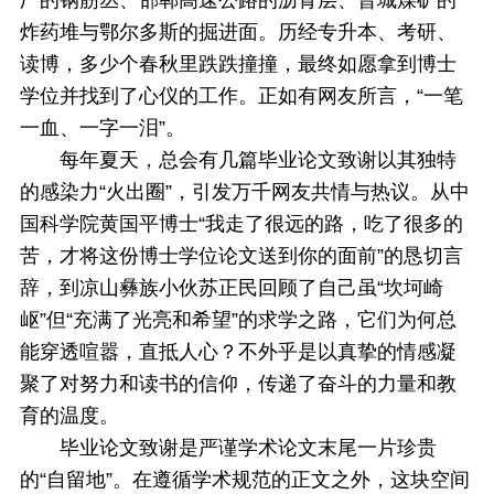
厂的钢筋丛、邯郸高速公路的沥青层、晋城煤矿的
炸药堆与鄂尔多斯的掘进面。历经专升本、考研、
读博，多少个春秋里跌跌撞撞，最终如愿拿到博士
学位并找到了心仪的工作。正如有网友所言，“一笔
一血、一字一泪”。
每年夏天，总会有几篇毕业论文致谢以其独特
的感染力“火出圈”，引发万千网友共情与热议。从中
国科学院黄国平博士“我走了很远的路，吃了很多的
苦，才将这份博士学位论文送到你的面前”的恳切言
辞，到凉山彝族小伙苏正民回顾了自己虽“坎坷崎
岖”但“充满了光亮和希望”的求学之路，它们为何总
能穿透喧嚣，直抵人心？不外乎是以真挚的情感凝
聚了对努力和读书的信仰，传递了奋斗的力量和教
育的温度。
毕业论文致谢是严谨学术论文末尾一片珍贵
的“自留地”。在遵循学术规范的正文之外，这块空间