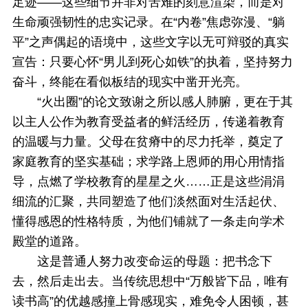
足迹——这些细节并非对苦难的刻意渲染，而是对
生命顽强韧性的忠实记录。在“内卷”焦虑弥漫、“躺
平”之声偶起的语境中，这些文字以无可辩驳的真实
宣告：只要心怀“男儿到死心如铁”的执着，坚持努力
奋斗，终能在看似板结的现实中凿开光亮。
“火出圈”的论文致谢之所以感人肺腑，更在于其
以主人公作为教育受益者的鲜活经历，传递着教育
的温暖与力量。父母在贫瘠中的尽力托举，奠定了
家庭教育的坚实基础；求学路上恩师的用心用情指
导，点燃了学校教育的星星之火……正是这些涓涓
细流的汇聚，共同塑造了他们淡然面对生活起伏、
懂得感恩的性格特质，为他们铺就了一条走向学术
殿堂的道路。
这是普通人努力改变命运的母题：把书念下
去，然后走出去。当传统思想中“万般皆下品，唯有
读书高”的优越感撞上骨感现实，难免令人困顿，甚