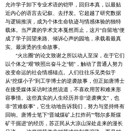
允许学子卸下专业术语的铠甲，回归本真，以最贴
近内心的语言去记叙、去抒发。它超越了研究数据
与逻辑推演，成为个体生命轨迹与情感体验的独特
载体。当严肃的学术文本戛然而止，这片“自留地”便
成了学子回望来路、倾诉心声的园地，承载着最真
实、最滚烫的生命故事。
“火出圈”的论文致谢之所以动人至深，在于它们
以个体之“艰”映照出奋斗之“韧”，触动了普通人努力
改变命运的社会情感锚点。人们往往乐见类似于
从“挖煤小子”到工学博士的逆袭故事，但正如唐博士
在接受媒体采访时淡然说道，不喜欢用苦和难来形
容事情。这些真实的人生经历并非“逆袭爽文”，也
非“苦难叙事”，它生动地告诉我们，努力与坚持终有
回响。唐博士笔下“晋城煤矿上扛炸药”“鄂尔多斯煤
矿干掘进”的经历，苏正民从大凉山深处走来的漫长