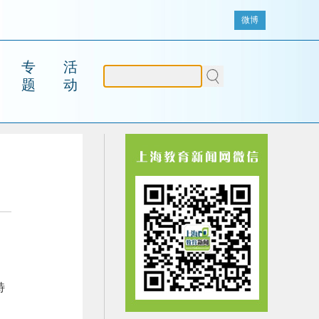
微博
专
活
题
动
特