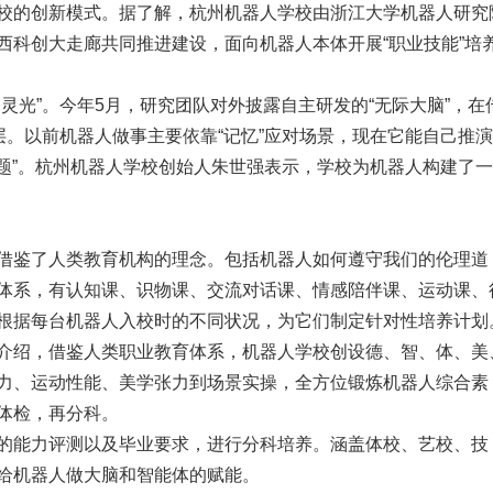
校的创新模式。据了解，杭州机器人学校由浙江大学机器人研究
西科创大走廊共同推进建设，面向机器人本体开展“职业技能”培
灵光”。今年5月，研究团队对外披露自主研发的“无际大脑”，在
层。以前机器人做事主要依靠“记忆”应对场景，现在它能自己推
解题”。杭州机器人学校创始人朱世强表示，学校为机器人构建了
借鉴了人类教育机构的理念。包括机器人如何遵守我们的伦理道
体系，有认知课、识物课、交流对话课、情感陪伴课、运动课、
根据每台机器人入校时的不同状况，为它们制定针对性培养计划
介绍，借鉴人类职业教育体系，机器人学校创设德、智、体、美
力、运动性能、美学张力到场景实操，全方位锻炼机器人综合素
体检，再分科。
的能力评测以及毕业要求，进行分科培养。涵盖体校、艺校、技
给机器人做大脑和智能体的赋能。