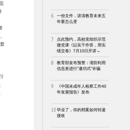
院
养
传
演、
一套
行
。
、