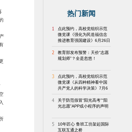
再
的
产
有
更
占
空
入
所