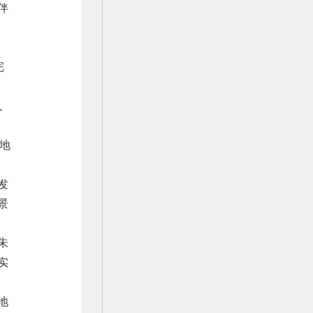
伴
完
人
地
发
景
朱
实
地