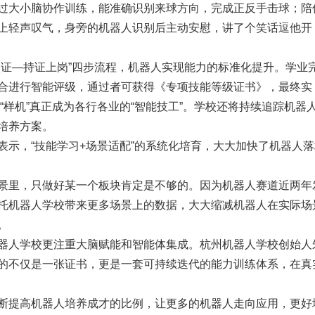
过大小脑协作训练，能准确识别来球方向，完成正反手击球；陪
上轻声叹气，身旁的机器人识别后主动安慰，讲了个笑话逗他开
认证—持证上岗”四步流程，机器人实现能力的标准化提升。学业
合进行智能评级，通过者可获得《专项技能等级证书》，最终实
”“样机”真正成为各行各业的“智能技工”。学校还将持续追踪机器
培养方案。
表示，“技能学习+场景适配”的系统化培育，大大加快了机器人落
景里，只做好某一个板块肯定是不够的。因为机器人赛道近两年
托机器人学校带来更多场景上的数据，大大缩减机器人在实际场
。
器人学校更注重大脑赋能和智能体集成。杭州机器人学校创始人
的不仅是一张证书，更是一套可持续迭代的能力训练体系，在真
断提高机器人培养成才的比例，让更多的机器人走向应用，更好