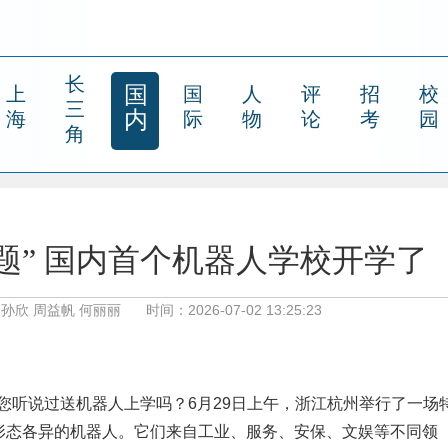
长
国
上
国
人
评
招
校
三
内
海
际
物
论
考
园
角
解题” 国内首个机器人学校开学了
孙欣 周益帆 何丽丽
时间：2026-07-02 13:25:23
您听说过送机器人上学吗？6月29日上午，浙江杭州举行了一场
群形态各异的机器人。它们来自工业、服务、安保、文娱等不同领