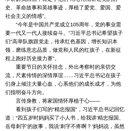
史、革命故事和英雄事迹，厚植了爱党、爱国、爱
社会主义的情感”。
“今年是中国共产党成立105周年，党的事业需
要一代又一代人接续奋斗。”习近平总书记希望孩子
们“高举队旗跟党走，传承红色基因，增长知识本
领，磨练意志品质，做党和人民的红孩子，在新征
程上跑好历史接力赛”。
重要节日的关怀挂念，外出考察时的亲切交
流，尺素传情的深情厚谊……习近平总书记在孩子
们身上倾注大量心血，心系他们的成长成才，为他
们指明奋斗方向。
言传身教，将家国情怀厚植于心——
看到孩子们写的“精忠报国”，习近平总书记回忆
道：“四五岁时妈妈买了小人书，给我讲‘精忠报国、
岳母刺字’的故事，我说‘刺字不疼啊？’妈妈说，虽然