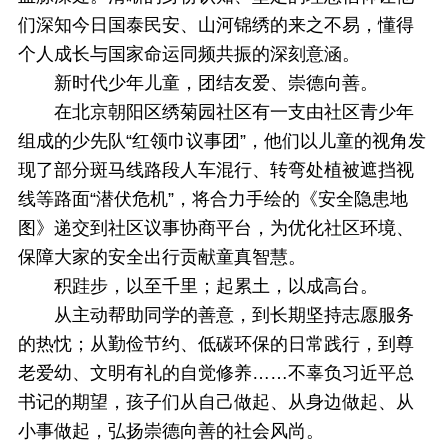
们深知今日国泰民安、山河锦绣的来之不易，懂得
个人成长与国家命运同频共振的深刻意涵。
新时代少年儿童，团结友爱、崇德向善。
在北京朝阳区绣菊园社区有一支由社区青少年
组成的少先队“红领巾议事团”，他们以儿童的视角发
现了部分斑马线路段人车混行、转弯处植被遮挡视
线等路面“潜伏危机”，将合力手绘的《安全隐患地
图》递交到社区议事协商平台，为优化社区环境、
保障大家的安全出行贡献童真智慧。
积跬步，以至千里；起累土，以成高台。
从主动帮助同学的善意，到长期坚持志愿服务
的热忱；从勤俭节约、低碳环保的日常践行，到尊
老爱幼、文明有礼的自觉修养……不辜负习近平总
书记的期望，孩子们从自己做起、从身边做起、从
小事做起，弘扬崇德向善的社会风尚。