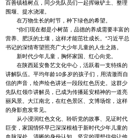
百善镇植树点，同少先队员们一起挥锹铲土、整理
围堰、提水浇灌。
在万物生长的时节，种下绿色的希望。
“你们现在都是小树苗，品德的养成需要丰富的
营养、肥沃的土壤，这样才能茁壮成长。”习近平总
书记的深情寄望照亮广大少年儿童的人生之路。
新时代少年儿童，胸怀家国、红心向党。
在陕西延安鲁艺文化中心，活跃着一支特殊的
讲解队伍。平均年龄10多岁的孩子们，用清澈而自
信的声音，绘声绘色讲述一段段红色历史。这群少
先队红领巾讲解员，已成为传播延安精神的一道亮
丽风景。大江南北，在红色景区、文博场馆，这样
的身影愈发常见。
从小浸润红色文化、聆听党的故事、见证时代
巨变，家国情怀早已深深根植于新时代少年儿童的
血脉深处。清晰的身份认知、坚定的理想信仰让他