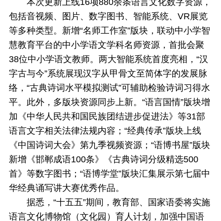
本次更新上线16项880余条语言文化数字资源，
包括音视频、图片、数字图书、智能系统、VR展览
等多种类型。新增“名师工作室”版块，联动中小学智
慧教育平台的中小学语文学科名师资源，首批会聚
38位中小学语文教师。两大智能系统首度亮相，“汉
字古与今”系统展现汉字从甲骨文至简体字的发展脉
络，“古典诗词水平模拟测试”可辅助检验诗词习得水
平。此外，多版块资源同步上新。“语言国情”版块增
加《中华人民共和国民族团结进步促进法》等31部
语言文字相关法律法规内容；“经典传承”版块上线
《中国诗词大会》第九季视频资源；“语博书屋”版块
新增《邯郸成语100条》《古典诗词分级精选500
首》等数字图书；“语博学堂”版块汇集展示第七届中
华经典诵写讲大赛优秀作品。
据悉，“十五五”期间，教育部、国家语委将实施
语言文化博物馆（文化园）育人计划，加强中国语