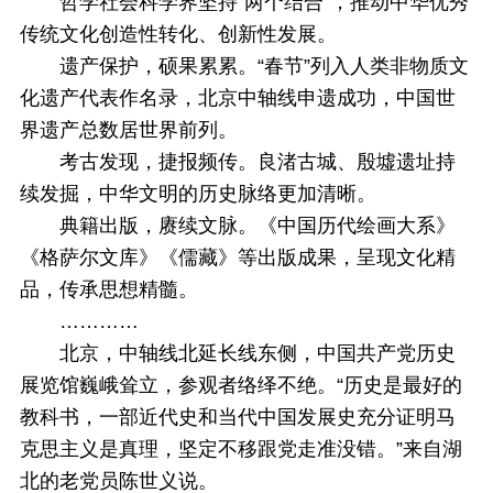
哲学社会科学界坚持“两个结合”，推动中华优秀
传统文化创造性转化、创新性发展。
遗产保护，硕果累累。“春节”列入人类非物质文
化遗产代表作名录，北京中轴线申遗成功，中国世
界遗产总数居世界前列。
考古发现，捷报频传。良渚古城、殷墟遗址持
续发掘，中华文明的历史脉络更加清晰。
典籍出版，赓续文脉。《中国历代绘画大系》
《格萨尔文库》《儒藏》等出版成果，呈现文化精
品，传承思想精髓。
…………
北京，中轴线北延长线东侧，中国共产党历史
展览馆巍峨耸立，参观者络绎不绝。“历史是最好的
教科书，一部近代史和当代中国发展史充分证明马
克思主义是真理，坚定不移跟党走准没错。”来自湖
北的老党员陈世义说。