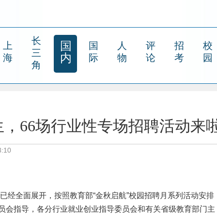
长
国
上
国
人
评
招
校
三
内
海
际
物
论
考
园
角
业生，66场行业性专场招聘活动来
:10
作已经全面展开，按照教育部“金秋启航”校园招聘月系列活动安排
员会指导，各分行业就业创业指导委员会和有关省级教育部门主