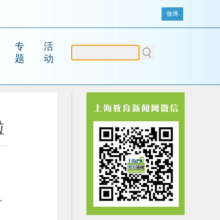
微博
专
活
题
动
啦
，