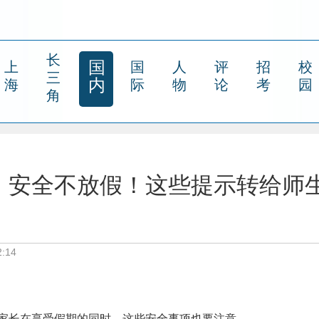
长
国
上
国
人
评
招
校
三
内
海
际
物
论
考
园
角
，安全不放假！这些提示转给师
:14
家长在享受假期的同时，这些安全事项也要注意——