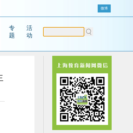
微博
专
活
题
动
生