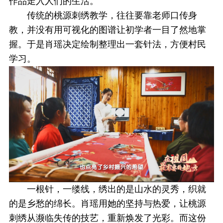
作品走入人们的生活。
传统的桃源刺绣教学，往往要靠老师口传身
教，并没有用可视化的图谱让初学者一目了然地掌
握。于是肖瑶决定绘制整理出一套针法，方便村民
学习。
一根针，一缕线，绣出的是山水的灵秀，织就
的是乡愁的绵长。肖瑶用她的坚持与热爱，让桃源
刺绣从濒临失传的技艺，重新焕发了光彩。而这份