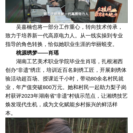
吴嘉楠也将一部分工作重心，转向技术传承，
致力于培养新一代高原电力人。从一线实操到专业
指导的角色转换，恰似她职业生涯的华丽蜕变。
桃源绣梦——肖瑶
湖南工艺美术职业学院毕业生肖瑶，扎根湘西
创办“非遗”绣庄，培训近百名刺绣工匠，开展刺绣体
验活动超百场、授课近千小时，带动80余名村民就
业，年产值突破800万元。她和村民一起助力梨子岗
村获评2023年湖南省“非遗”村镇示范点，让湘绣技艺
焕发现代生机，成为文化赋能乡村振兴的鲜活样
本。