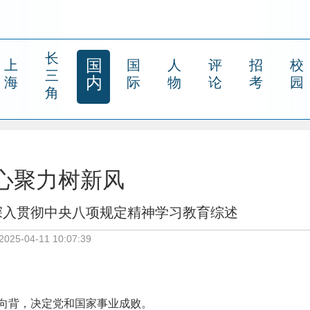
长
国
上
国
人
评
招
校
三
内
海
际
物
论
考
园
角
心聚力树新风
深入贯彻中央八项规定精神学习教育综述
25-04-11 10:07:39
向背，决定党和国家事业成败。