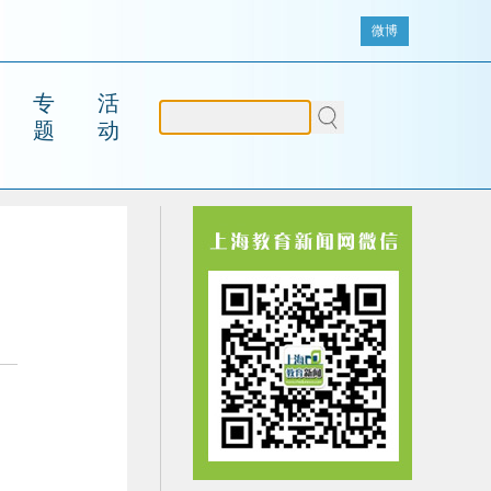
微博
专
活
题
动