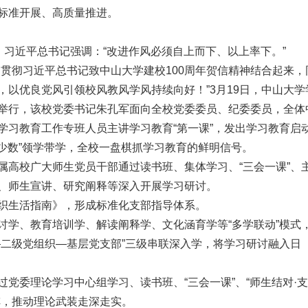
标准开展、高质量推进。
。习近平总书记强调：“改进作风必须自上而下、以上率下。”
习贯彻习近平总书记致中山大学建校100周年贺信精神结合起来，
以优良党风引领校风教风学风持续向好！”3月19日，中山大学
举行，该校党委书记朱孔军面向全校党委委员、纪委委员，全体
学习教育工作专班人员主讲学习教育“第一课”，发出学习教育启
键少数”领学带学，全校一盘棋抓学习教育的鲜明信号。
属高校广大师生党员干部通过读书班、集体学习、“三会一课”、
、师生宣讲、研究阐释等深入开展学习研讨。
织生活指南》，形成标准化支部指导体系。
讨学、教育培训学、解读阐释学、文化涵育学等“多学联动”模式
—二级党组织—基层党支部”三级串联深入学，将学习研讨融入日
党委理论学习中心组学习、读书班、“三会一课”、“师生结对·
阵，推动理论武装走深走实。