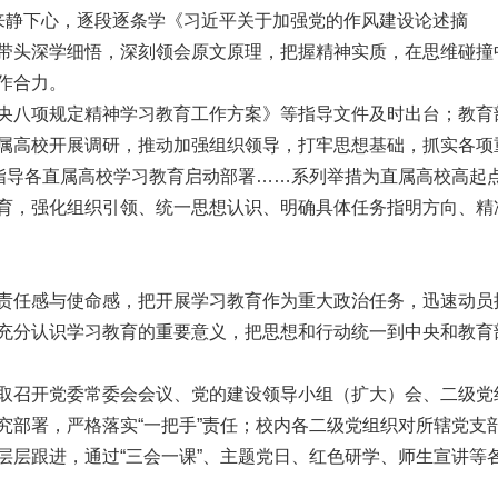
来静下心，逐段逐条学《习近平关于加强党的作风建设论述摘
带头深学细悟，深刻领会原文原理，把握精神实质，在思维碰撞
作合力。
央八项规定精神学习教育工作方案》等指导文件及时出台；教育
属高校开展调研，推动加强组织领导，打牢思想基础，抓实各项
场指导各直属高校学习教育启动部署……系列举措为直属高校高起
育，强化组织引领、统一思想认识、明确具体任务指明方向、精
责任感与使命感，把开展学习教育作为重大政治任务，迅速动员
充分认识学习教育的重要意义，把思想和行动统一到中央和教育
取召开党委常委会会议、党的建设领导小组（扩大）会、二级党
究部署，严格落实“一把手”责任；校内各二级党组织对所辖党支
层层跟进，通过“三会一课”、主题党日、红色研学、师生宣讲等