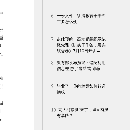
中
部
重
点
准
推
部
组
部
各