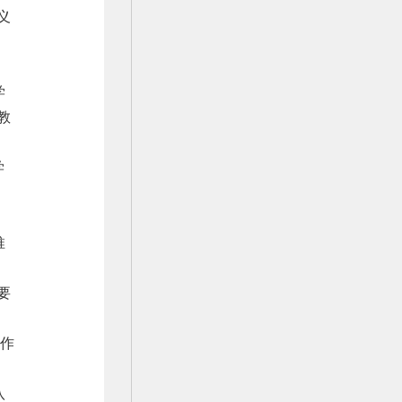
义
学
教
学
契
推
要
动作
八