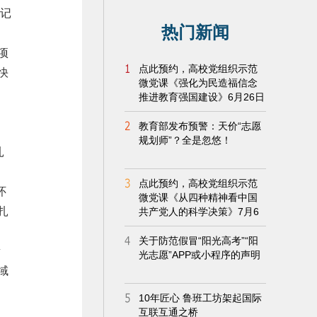
书记
项
快
，
扎
怀
扎
贵
域