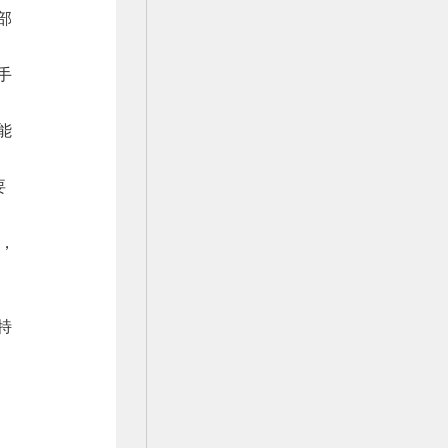
部
手
能
要
，
特