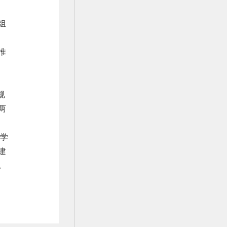
组
推
规
两
神学
建
。