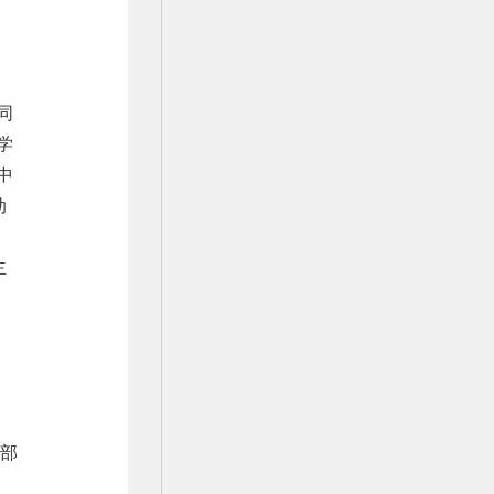
同
学
中
动
主
，
支部